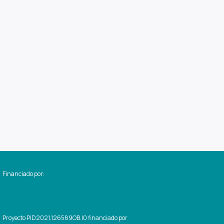
l
Financiado por:
Proyecto PID2021.126589OB.I0 financiado por