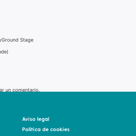
layGround Stage
#EmprendeAND
pic.twitter.com/hUXh7f7xG
nde)
June 7, 2023
ar un comentario.
Aviso legal
Política de cookies