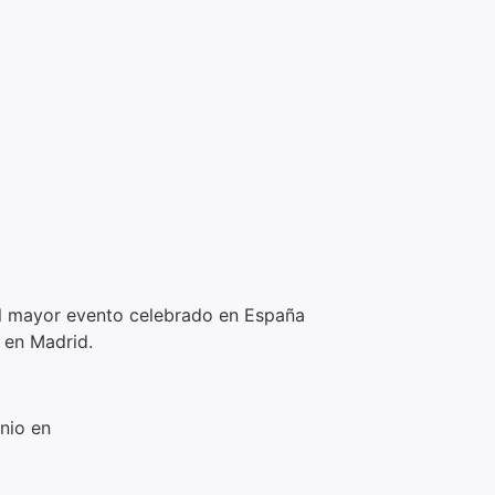
el mayor evento celebrado en España
o en Madrid.
unio en
#SouthSummit23