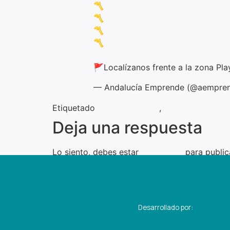
〽️
@OnversedFactory
〽️
#Atenxia
@Ms2sgroup
〽️
@DuponteGroup
〽️
#FlexRent
🚩Localízanos frente a la zona P
— Andalucía Emprende (@aempre
Etiquetado
eventos atenxia
,
south summit
Deja una respuesta
Lo siento, debes estar
conectado
para public
Desarrollado por: