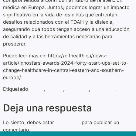
comprometidos a contribuir al futuro de la atención
médica en Europa. Juntos, podemos lograr un impacto
significativo en la vida de los niños que enfrentan
desafíos relacionados con el TDAH y la dislexia,
asegurando que todos tengan acceso a una educación
de calidad y a las herramientas necesarias para
prosperar.
Puede leer más en: https://eithealth.eu/news-
article/innostars-awards-2024-forty-start-ups-set-to-
change-healthcare-in-central-eastern-and-southern-
europe/
Etiquetado
ADHD
,
atenxia
,
DYSLEXIA
,
EIT Health
,
StartUp
Deja una respuesta
Lo siento, debes estar
conectado
para publicar un
comentario.