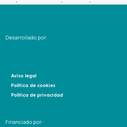
Awards
,
innovación en salud
,
salud digital
,
startup
española
,
startups europeas
Desarrollado por:
Aviso legal
Política de cookies
Política de privacidad
Financiado por: