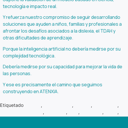
tecnología e impacto real.
Y refuerza nuestro compromiso de seguir desarrollando
soluciones que ayuden a niños, familias y profesionales a
afrontar los desafíos asociados a la dislexia, el TDAH y
otras dificultades de aprendizaje.
Porque la inteligencia artificial no debería medirse por su
complejidad tecnológica.
Debería medirse por su capacidad para mejorar la vida de
las personas.
Y ese es precisamente el camino que seguimos
construyendo en ATENXIA.
Etiquetado
atenxia
,
comorbilidad
,
dislexia
,
HealthTech
,
innovación en salud
,
logopeda
,
ODS
,
psicólogo
,
TDAH
,
UNICEF
,
World Economic Forum