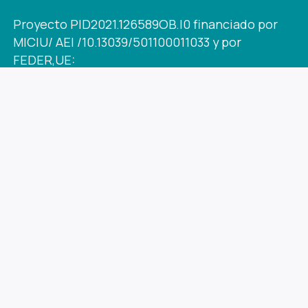
Proyecto PID2021.126589OB.I0 financiado por
MICIU/ AEI /10.13039/501100011033 y por
FEDER,UE:
© 2025 MS2S Innovación s.l. Todos los
derechos reservados.
Design by BMR
.